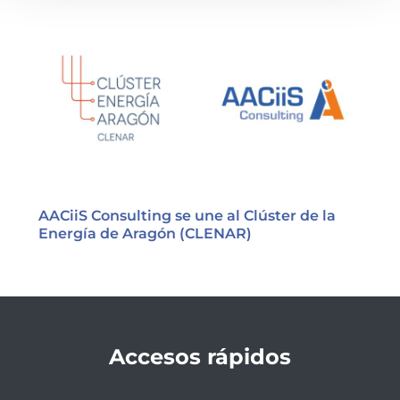
AACiiS Consulting se une al Clúster de la
Energía de Aragón (CLENAR)
Accesos rápidos