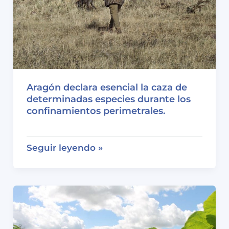
y
el
pistacho
se
mantiene
estable.
Aragón declara esencial la caza de
determinadas especies durante los
confinamientos perimetrales.
Aragón
Seguir leyendo »
declara
esencial
la
caza
de