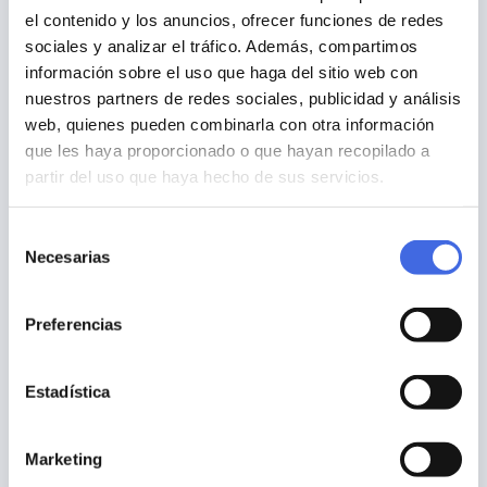
el contenido y los anuncios, ofrecer funciones de redes
sociales y analizar el tráfico. Además, compartimos
Confederaciones hidrográficas.
información sobre el uso que haga del sitio web con
Ministerio Agricultura, Pesca y Alimentación.
nuestros partners de redes sociales, publicidad y análisis
Noticias. Agroinformación.
web, quienes pueden combinarla con otra información
Noticias. Agrónomo en el súper.
que les haya proporcionado o que hayan recopilado a
Noticias. Conocer la agricultura y la ganadería.
partir del uso que haya hecho de sus servicios.
Noticias. Mundo ganadero.
Oficina del regante. Gobierno de Aragón.
Selección
Visor 3D. IDEAragon.
Necesarias
de
Visor. Comparador ortofotos históricas
consentimiento
Visor. Iberpix 4.
Preferencias
Visor. IDEAragon.
Visor. Mapa geológico de España.
Estadística
Visor. Sede del catastro.
Visor. SigPAC.
Marketing