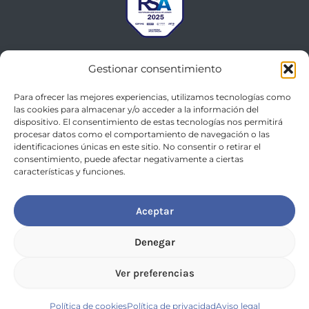
Gestionar consentimiento
Para ofrecer las mejores experiencias, utilizamos tecnologías como
las cookies para almacenar y/o acceder a la información del
dispositivo. El consentimiento de estas tecnologías nos permitirá
procesar datos como el comportamiento de navegación o las
identificaciones únicas en este sitio. No consentir o retirar el
consentimiento, puede afectar negativamente a ciertas
características y funciones.
© 2026 AACiiS Consulting Group
Aceptar
Política de privacidad
Aviso legal
Denegar
Política de cookies
Ver preferencias
Política integrada
Política de cookies
Política de privacidad
Aviso legal