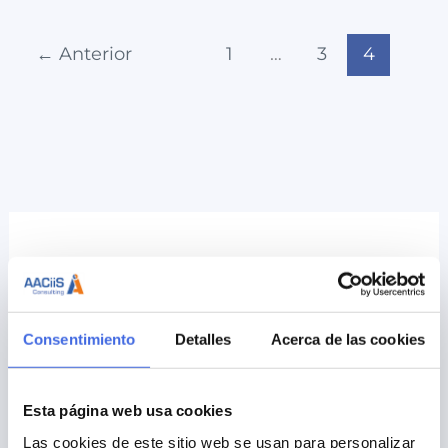
está
perdiendo
←
Anterior
1
…
3
4
peso
en
las
grandes
magnitudes
económicas
del
sector
Buscar
Buscar
Consentimiento
Detalles
Acerca de las cookies
Esta página web usa cookies
Otros enlaces de interés
Las cookies de este sitio web se usan para personalizar