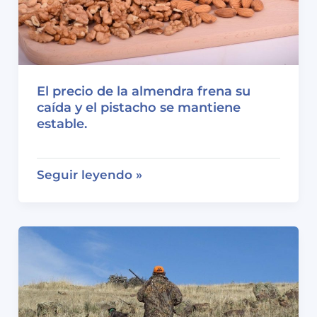
El precio de la almendra frena su
caída y el pistacho se mantiene
estable.
El
Seguir leyendo »
precio
de
la
almendra
frena
su
caída