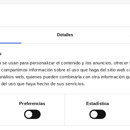
ará la información del sector agropecuario en poder 
n evitando que los agricultores y empresas realicen
ales. Todos los datos remitidos por los agricultores 
Detalles
s
ontrol, planificación y ejecución del cumplimiento de
b se usan para personalizar el contenido y los anuncios, ofrecer
2023-2027. También simplificará la gestión de los reg
s, compartimos información sobre el uso que haga del sitio web 
ará información de cada explotación agrícola, así c
 análisis web, quienes pueden combinarla con otra información q
a producción primaria, sector vitivinícola, titularida
r del uso que haya hecho de sus servicios.
ioritarias, solicitud única y ayudas de la PAC.
Preferencias
Estadística
s productores deberán consignar electrónicamente lo
ltivo en cada parcela agrícola y los tratamientos fitos
 que se apliquen, además de otros aspectos.