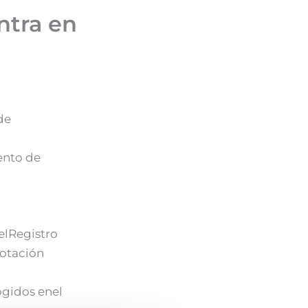
ntra en
de
ento de
 elRegistro
lotación
ogidos enel