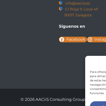
info@aaciis.es
C/ Rioja 9, Local 4F
50017 Zaragoza
Síguenos en
Facebook
Insta
Para ofrece
para almace
de estas t
navegación 
consentimie
funciones.
© 2026 AACiiS Consulting Group