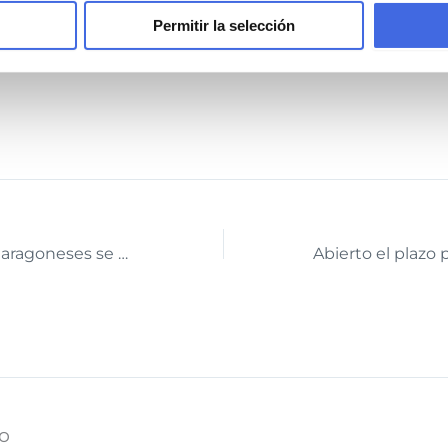
Permitir la selección
mación:
https://www.fega.gob.es/es/content/siex
Los agricultores aragoneses se enfrentan a la siembra más complicada de los últimos 30 años.
o