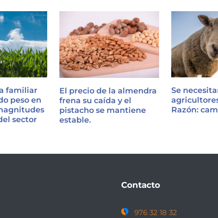
Se necesita
a familiar
El precio de la almendra
agricultore
do peso en
frena su caída y el
Razón: cam
 magnitudes
pistacho se mantiene
el sector
estable.
Contacto
976 32 18 32