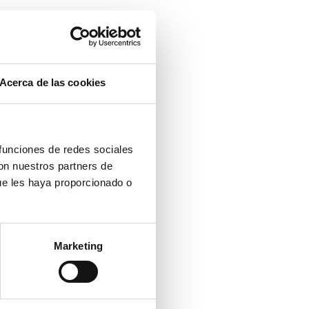
de
se volcarán
Acerca de las cookies
 la nueva PAC
 funciones de redes sociales
istros.
con nuestros partners de
omo enmateria
ue les haya proporcionado o
dcompartida,
Marketing
s datos
anitarios y