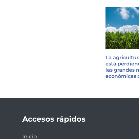
La agricultur
está perdien
las grandes
económicas d
Accesos rápidos
Inicio