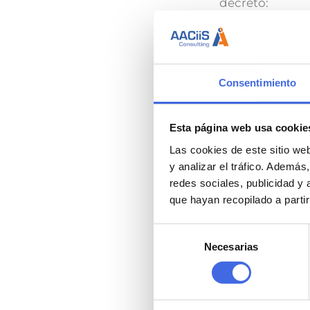
decreto:
-El SIEX integr
laAdministració
accionesadicion
Consentimiento
alsistema.
Esta página web usa cookie
– Permitiráel c
Las cookies de este sitio we
enEspaña entre 
y analizar el tráfico. Ademá
– El REA integr
redes sociales, publicidad y
de higiene en l
que hayan recopilado a parti
explotaciones pr
Selección
Necesarias
de
– Enel CUE, lo
consentimiento
generalesdel cu
defertilización