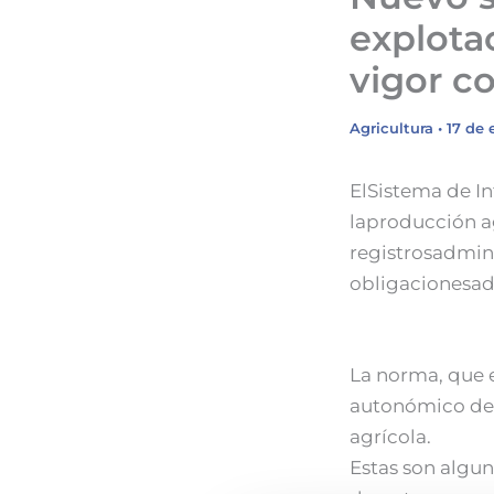
explota
vigor co
Agricultura
•
17 de 
ElSistema de I
laproducción ag
registrosadmini
obligacionesad
La norma, que e
autonómico de 
agrícola.
Estas son algun