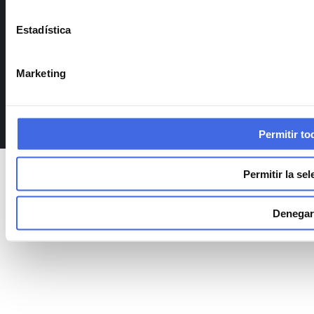
© 2026 AACiiS Consulting Group
Estadística
Política de privacidad
Aviso legal
Marketing
Política de cookies
Política integrada
Permitir to
Permitir la se
Denegar