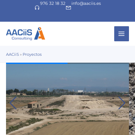
976 32 18 32
info@aaciis.es
Ir
al
contenido
Mai
Men
AACiiS
»
Proyectos