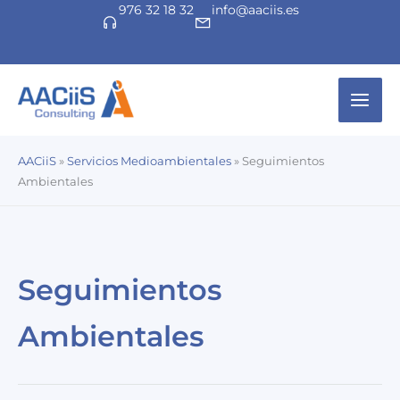
976 32 18 32
info@aaciis.es
Ir
al
contenido
Mai
Men
AACiiS
»
Servicios Medioambientales
»
Seguimientos
Ambientales
Seguimientos
Ambientales