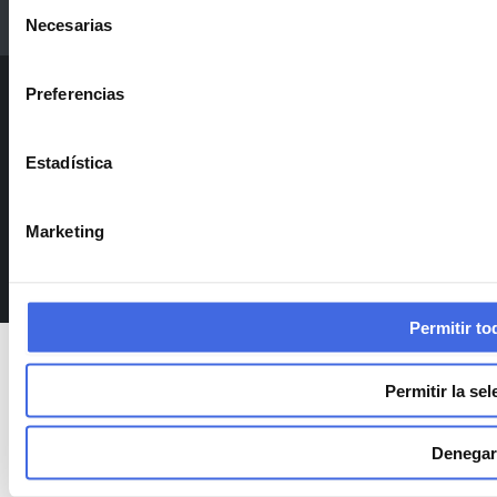
Selección
Necesarias
de
consentimiento
Preferencias
© 2026 AACiiS Consulting Group
Política de privacidad
Estadística
Aviso legal
Política de cookies
Marketing
Política integrada
Permitir to
Permitir la se
Denegar